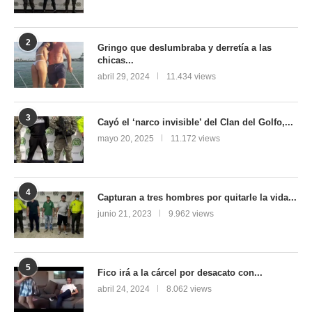
2
Gringo que deslumbraba y derretía a las
chicas...
abril 29, 2024
11.434 views
3
Cayó el ‘narco invisible’ del Clan del Golfo,...
mayo 20, 2025
11.172 views
4
Capturan a tres hombres por quitarle la vida...
junio 21, 2023
9.962 views
5
Fico irá a la cárcel por desacato con...
abril 24, 2024
8.062 views