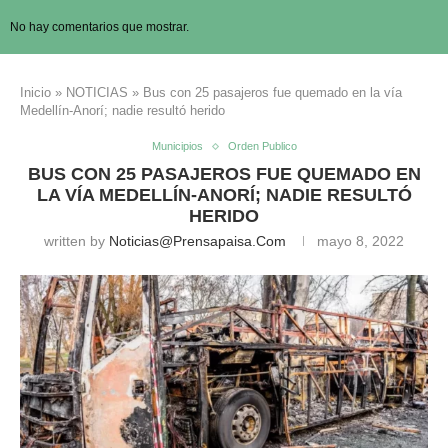
No hay comentarios que mostrar.
Inicio
»
NOTICIAS
»
Bus con 25 pasajeros fue quemado en la vía
Medellín-Anorí; nadie resultó herido
Municipios
Orden Publico
BUS CON 25 PASAJEROS FUE QUEMADO EN
LA VÍA MEDELLÍN-ANORÍ; NADIE RESULTÓ
HERIDO
written by
Noticias@prensapaisa.com
mayo 8, 2022