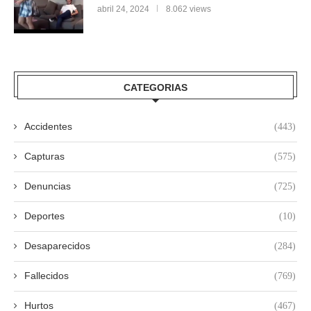
abril 24, 2024
8.062 views
CATEGORIAS
Accidentes
(443)
Capturas
(575)
Denuncias
(725)
Deportes
(10)
Desaparecidos
(284)
Fallecidos
(769)
Hurtos
(467)