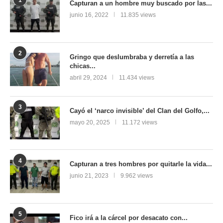
Capturan a un hombre muy buscado por las...
junio 16, 2022
11.835 views
2
Gringo que deslumbraba y derretía a las
chicas...
abril 29, 2024
11.434 views
3
Cayó el ‘narco invisible’ del Clan del Golfo,...
mayo 20, 2025
11.172 views
4
Capturan a tres hombres por quitarle la vida...
junio 21, 2023
9.962 views
5
Fico irá a la cárcel por desacato con...