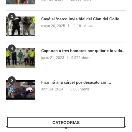
3
Cayó el ‘narco invisible’ del Clan del Golfo,...
mayo 20, 2025
11.181 views
4
Capturan a tres hombres por quitarle la vida...
junio 21, 2023
9.972 views
5
Fico irá a la cárcel por desacato con...
abril 24, 2024
8.065 views
CATEGORIAS