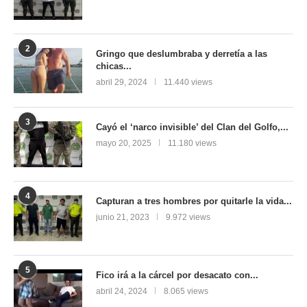
2
Gringo que deslumbraba y derretía a las
chicas...
abril 29, 2024
11.440 views
3
Cayó el ‘narco invisible’ del Clan del Golfo,...
mayo 20, 2025
11.180 views
4
Capturan a tres hombres por quitarle la vida...
junio 21, 2023
9.972 views
5
Fico irá a la cárcel por desacato con...
abril 24, 2024
8.065 views