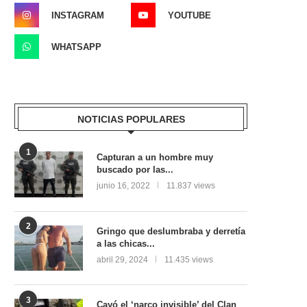
INSTAGRAM
YOUTUBE
WHATSAPP
NOTICIAS POPULARES
1
Capturan a un hombre muy
buscado por las...
junio 16, 2022
11.837 views
2
Gringo que deslumbraba y derretía
a las chicas...
abril 29, 2024
11.435 views
3
Cayó el ‘narco invisible’ del Clan