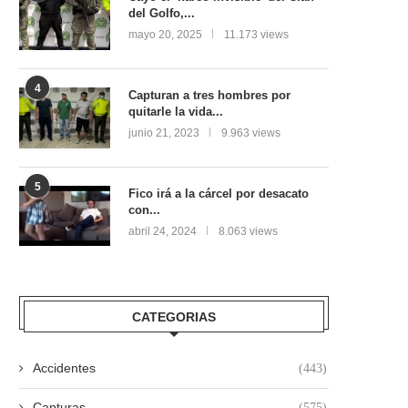
del Golfo,...
mayo 20, 2025
11.173 views
4
Capturan a tres hombres por
quitarle la vida...
junio 21, 2023
9.963 views
5
Fico irá a la cárcel por desacato
con...
abril 24, 2024
8.063 views
CATEGORIAS
Accidentes
(443)
Capturas
(575)