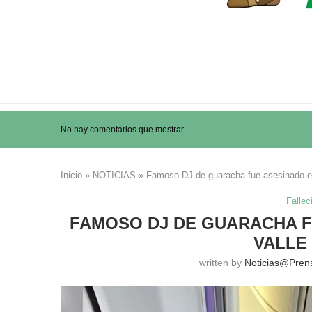
No hay comentarios que mostrar.
Inicio
»
NOTICIAS
»
Famoso DJ de guaracha fue asesinado en 
Fallec
FAMOSO DJ DE GUARACHA F
VALLE
written by
Noticias@pren