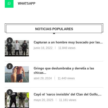
WHATSAPP
NOTICIAS POPULARES
1
Capturan a un hombre muy buscado por las...
junio 16, 2022
11.846 views
2
Gringo que deslumbraba y derretía a las
chicas...
abril 29, 2024
11.440 views
3
Cayó el ‘narco invisible’ del Clan del Golfo,...
mayo 20, 2025
11.181 views