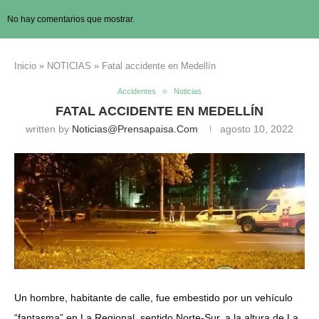
No hay comentarios que mostrar.
Inicio
»
NOTICIAS
»
Fatal accidente en Medellín
Accidentes
Noticias
FATAL ACCIDENTE EN MEDELLÍN
written by
Noticias@prensapaisa.com
agosto 10, 2022
Un hombre, habitante de calle, fue embestido por un vehículo
“fantasma” en La Regional, sentido Norte-Sur, a la altura de La