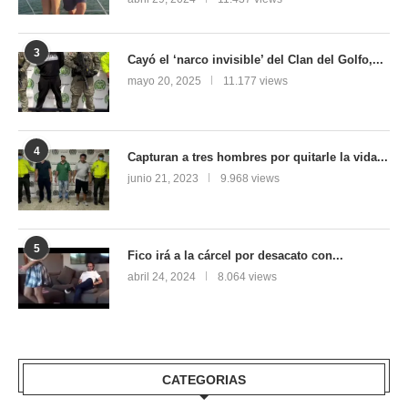
3
Cayó el ‘narco invisible’ del Clan del Golfo,...
mayo 20, 2025
11.177 views
4
Capturan a tres hombres por quitarle la vida...
junio 21, 2023
9.968 views
5
Fico irá a la cárcel por desacato con...
abril 24, 2024
8.064 views
CATEGORIAS