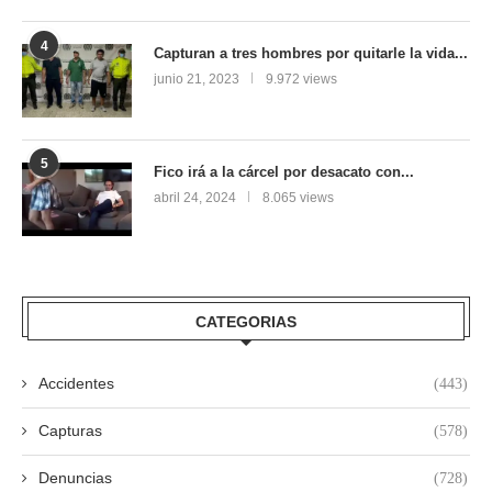
4
Capturan a tres hombres por quitarle la vida...
junio 21, 2023
9.972 views
5
Fico irá a la cárcel por desacato con...
abril 24, 2024
8.065 views
CATEGORIAS
Accidentes
(443)
Capturas
(578)
Denuncias
(728)