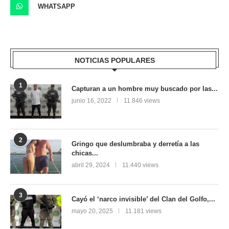
WHATSAPP
NOTICIAS POPULARES
1
Capturan a un hombre muy buscado por las...
junio 16, 2022
11.846 views
2
Gringo que deslumbraba y derretía a las
chicas...
abril 29, 2024
11.440 views
3
Cayó el ‘narco invisible’ del Clan del Golfo,...
mayo 20, 2025
11.181 views