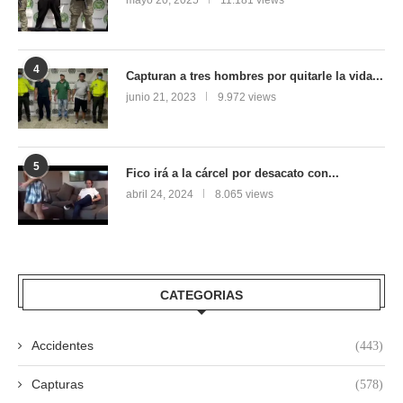
mayo 20, 2025
11.181 views
4
Capturan a tres hombres por quitarle la vida...
junio 21, 2023
9.972 views
5
Fico irá a la cárcel por desacato con...
abril 24, 2024
8.065 views
CATEGORIAS
Accidentes
(443)
Capturas
(578)