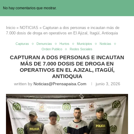
No hay comentarios que mostrar.
Inicio
»
NOTICIAS
»
Capturan a dos personas e incautan más de
7.000 dosis de droga en operativos en El Ajizal, Itagüí, Antioquia
Capturas
Denuncias
Hurtos
Municipios
Noticias
Orden Publico
Redes Sociales
CAPTURAN A DOS PERSONAS E INCAUTAN
MÁS DE 7.000 DOSIS DE DROGA EN
OPERATIVOS EN EL AJIZAL, ITAGÜÍ,
ANTIOQUIA
written by
Noticias@prensapaisa.com
junio 3, 2026