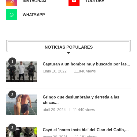
INSTAGRAM
YOUTUBE
WHATSAPP
NOTICIAS POPULARES
1
Capturan a un hombre muy buscado por las...
junio 16, 2022
11.846 views
2
Gringo que deslumbraba y derretía a las
chicas...
abril 29, 2024
11.440 views
3
Cayó el ‘narco invisible’ del Clan del Golfo,...