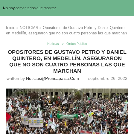
No hay comentarios que mostrar.
Inicio
»
NOTICIAS
»
Opositores de Gustavo Petro y Daniel Quintero,
en Medellín, aseguraron que no son cuatro personas las que marchan
Noticias
Orden Publico
OPOSITORES DE GUSTAVO PETRO Y DANIEL
QUINTERO, EN MEDELLÍN, ASEGURARON
QUE NO SON CUATRO PERSONAS LAS QUE
MARCHAN
written by
Noticias@prensapaisa.com
septiembre 26, 2022