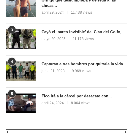
Gringo que deslumbraba y derretía a las
chicas...
abril 29, 2024
11.438 views
3
Cayó el ‘narco invisible’ del Clan del Golfo,...
mayo 20, 2025
11.178 views
4
Capturan a tres hombres por quitarle la vida...
junio 21, 2023
9.969 views
5
Fico irá a la cárcel por desacato con...
abril 24, 2024
8.064 views