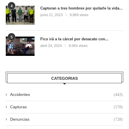
4
Capturan a tres hombres por quitarle la vida...
junio 21, 2023
9.969 views
5
Fico irá a la cárcel por desacato con...
abril 24, 2024
8.064 views
CATEGORIAS
Accidentes
(443)
Capturas
(578)
Denuncias
(728)