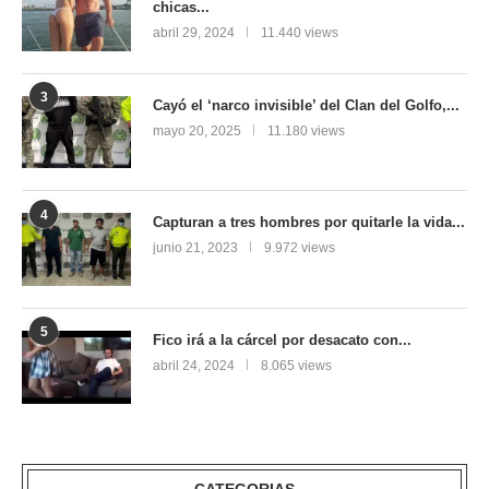
chicas...
abril 29, 2024
11.440 views
3
Cayó el ‘narco invisible’ del Clan del Golfo,...
mayo 20, 2025
11.180 views
4
Capturan a tres hombres por quitarle la vida...
junio 21, 2023
9.972 views
5
Fico irá a la cárcel por desacato con...
abril 24, 2024
8.065 views
CATEGORIAS