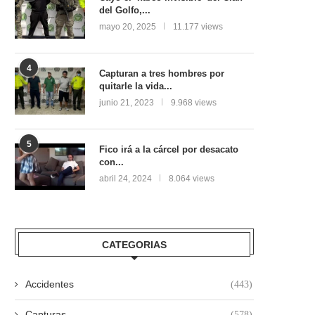
del Golfo,...
mayo 20, 2025
11.177 views
4
Capturan a tres hombres por
quitarle la vida...
junio 21, 2023
9.968 views
5
Fico irá a la cárcel por desacato
con...
abril 24, 2024
8.064 views
CATEGORIAS
Accidentes
(443)
Capturas
(578)