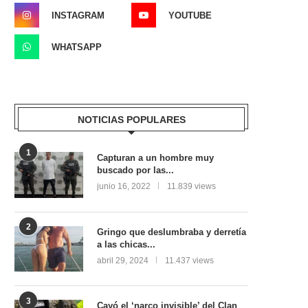
INSTAGRAM
YOUTUBE
WHATSAPP
NOTICIAS POPULARES
1
Capturan a un hombre muy
buscado por las...
junio 16, 2022
11.839 views
2
Gringo que deslumbraba y derretía
a las chicas...
abril 29, 2024
11.437 views
3
Cayó el ‘narco invisible’ del Clan