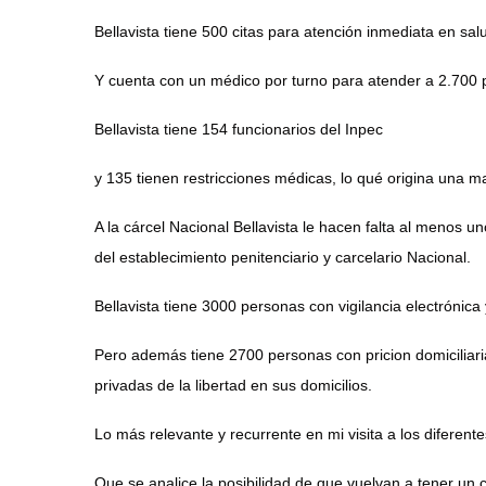
Bellavista tiene 500 citas para atención inmediata en sa
Y cuenta con un médico por turno para atender a 2.700 p
Bellavista tiene 154 funcionarios del Inpec
y 135 tienen restricciones médicas, lo qué origina una m
A la cárcel Nacional Bellavista le hacen falta al menos un
del establecimiento penitenciario y carcelario Nacional.
Bellavista tiene 3000 personas con vigilancia electrónica 
Pero además tiene 2700 personas con pricion domiciliari
privadas de la libertad en sus domicilios.
Lo más relevante y recurrente en mi visita a los diferente
Que se analice la posibilidad de que vuelvan a tener un