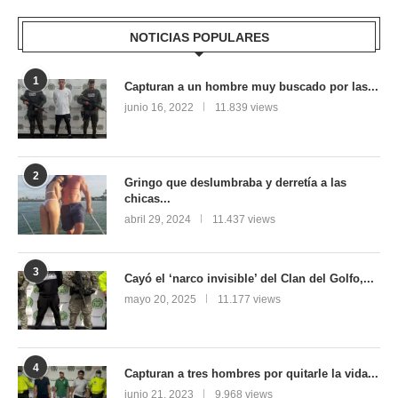
NOTICIAS POPULARES
1
Capturan a un hombre muy buscado por las...
junio 16, 2022
11.839 views
2
Gringo que deslumbraba y derretía a las
chicas...
abril 29, 2024
11.437 views
3
Cayó el ‘narco invisible’ del Clan del Golfo,...
mayo 20, 2025
11.177 views
4
Capturan a tres hombres por quitarle la vida...
junio 21, 2023
9.968 views