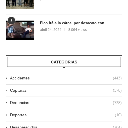
5
Fico irá a la cárcel por desacato con...
abril 24, 2024
8.064 views
CATEGORIAS
Accidentes
(443)
Capturas
(578)
Denuncias
(728)
Deportes
(10)
Desaparecidos
(284)