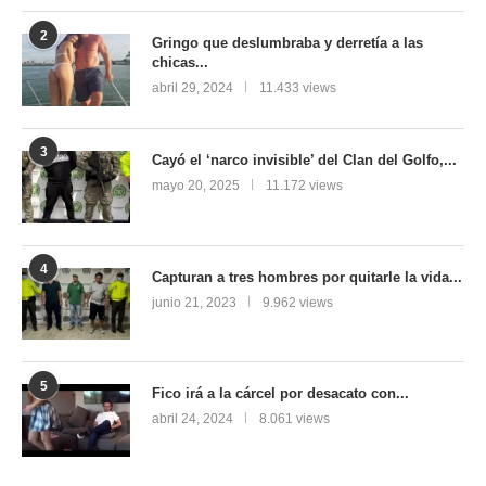
2
Gringo que deslumbraba y derretía a las
chicas...
abril 29, 2024
11.433 views
3
Cayó el ‘narco invisible’ del Clan del Golfo,...
mayo 20, 2025
11.172 views
4
Capturan a tres hombres por quitarle la vida...
junio 21, 2023
9.962 views
5
Fico irá a la cárcel por desacato con...
abril 24, 2024
8.061 views