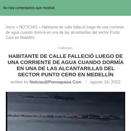
No hay comentarios que mostrar.
Inicio
»
NOTICIAS
»
Habitante de calle falleció luego de una corriente
de agua cuando dormía en una de las alcantarillas del sector Punto
Cero en Medellín
Fallecidos
HABITANTE DE CALLE FALLECIÓ LUEGO DE
UNA CORRIENTE DE AGUA CUANDO DORMÍA
EN UNA DE LAS ALCANTARILLAS DEL
SECTOR PUNTO CERO EN MEDELLÍN
written by
Noticias@prensapaisa.com
agosto 16, 2022