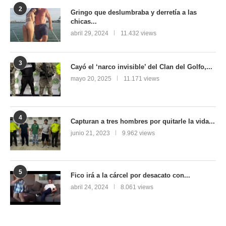
2
Gringo que deslumbraba y derretía a las
chicas...
abril 29, 2024
11.432 views
3
Cayó el ‘narco invisible’ del Clan del Golfo,...
mayo 20, 2025
11.171 views
4
Capturan a tres hombres por quitarle la vida...
junio 21, 2023
9.962 views
5
Fico irá a la cárcel por desacato con...
abril 24, 2024
8.061 views