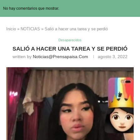
No hay comentarios que mostrar.
Inicio
»
NOTICIAS
»
Salió a hacer una tarea y se perdió
Desaparecidos
SALIÓ A HACER UNA TAREA Y SE PERDIÓ
written by
Noticias@prensapaisa.com
agosto 3, 2022