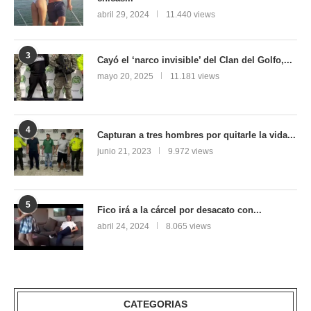
abril 29, 2024
11.440 views
3
Cayó el ‘narco invisible’ del Clan del Golfo,...
mayo 20, 2025
11.181 views
4
Capturan a tres hombres por quitarle la vida...
junio 21, 2023
9.972 views
5
Fico irá a la cárcel por desacato con...
abril 24, 2024
8.065 views
CATEGORIAS