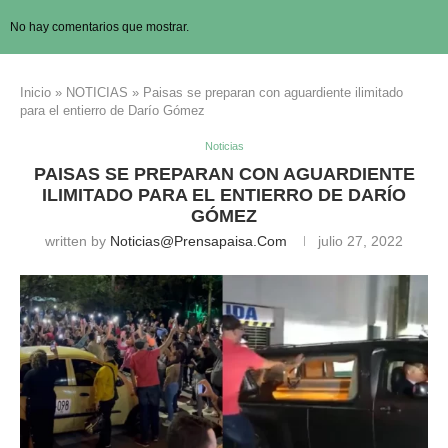
No hay comentarios que mostrar.
Inicio
»
NOTICIAS
»
Paisas se preparan con aguardiente ilimitado
para el entierro de Darío Gómez
Noticias
PAISAS SE PREPARAN CON AGUARDIENTE
ILIMITADO PARA EL ENTIERRO DE DARÍO
GÓMEZ
written by
Noticias@prensapaisa.com
julio 27, 2022