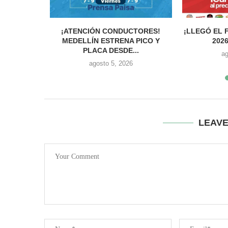
O VIERON
¡ATENCIÓN CONDUCTORES!
¡LLEGÓ EL 
ALLE...
MEDELLÍN ESTRENA PICO Y
2026
PLACA DESDE...
ag
agosto 5, 2026
LEAV