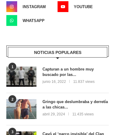
INSTAGRAM
YOUTUBE
WHATSAPP
NOTICIAS POPULARES
1
Capturan a un hombre muy
buscado por las...
junio 16, 2022
11.837 views
2
Gringo que deslumbraba y derretía
a las chicas...
abril 29, 2024
11.435 views
3
Cayó el ‘narco invisible’ del Clan