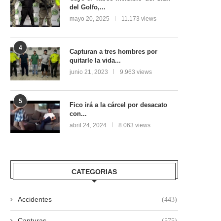
del Golfo,...
mayo 20, 2025
11.173 views
4
Capturan a tres hombres por
quitarle la vida...
junio 21, 2023
9.963 views
5
Fico irá a la cárcel por desacato
con...
abril 24, 2024
8.063 views
CATEGORIAS
Accidentes
(443)
Capturas
(575)