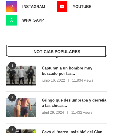
INSTAGRAM
YOUTUBE
WHATSAPP
NOTICIAS POPULARES
1
Capturan a un hombre muy
buscado por las...
junio 16, 2022
11.834 views
2
Gringo que deslumbraba y derretía
a las chicas...
abril 29, 2024
11.432 views
3
Cayó el ‘narco invisible’ del Clan