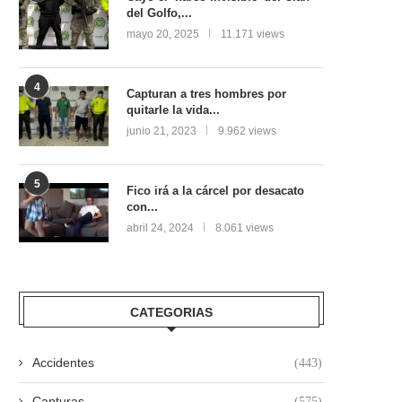
del Golfo,...
mayo 20, 2025
11.171 views
4
Capturan a tres hombres por
quitarle la vida...
junio 21, 2023
9.962 views
5
Fico irá a la cárcel por desacato
con...
abril 24, 2024
8.061 views
CATEGORIAS
Accidentes
(443)
Capturas
(575)