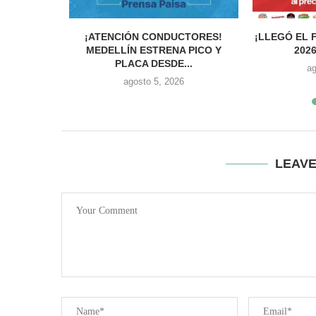
O VIERON
¡ATENCIÓN CONDUCTORES!
¡LLEGÓ EL 
ALLE...
MEDELLÍN ESTRENA PICO Y
2026
PLACA DESDE...
ag
agosto 5, 2026
LEAV