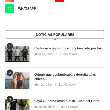
WHATSAPP
NOTICIAS POPULARES
1
Capturan a un hombre muy buscado por las...
junio 16, 2022
11.847 views
2
Gringo que deslumbraba y derretía a las
chicas...
abril 29, 2024
11.441 views
3
Cayó el ‘narco invisible’ del Clan del Golfo,...
mayo 20, 2025
11.181 views