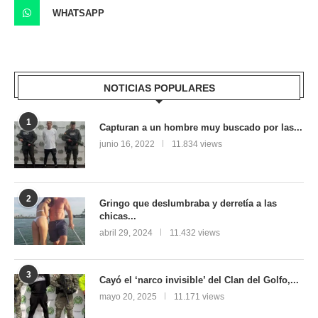
WHATSAPP
NOTICIAS POPULARES
1
Capturan a un hombre muy buscado por las...
junio 16, 2022
11.834 views
2
Gringo que deslumbraba y derretía a las
chicas...
abril 29, 2024
11.432 views
3
Cayó el ‘narco invisible’ del Clan del Golfo,...
mayo 20, 2025
11.171 views