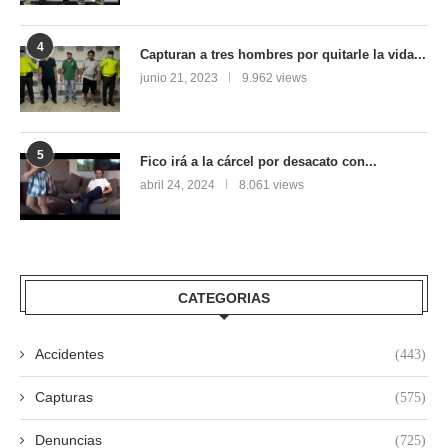
4
Capturan a tres hombres por quitarle la vida...
junio 21, 2023
9.962 views
5
Fico irá a la cárcel por desacato con...
abril 24, 2024
8.061 views
CATEGORIAS
Accidentes
(443)
Capturas
(575)
Denuncias
(725)