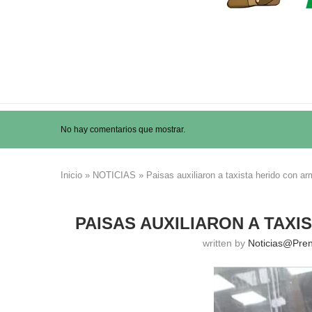
No hay comentarios que mostrar.
Inicio
»
NOTICIAS
»
Paisas auxiliaron a taxista herido con a
PAISAS AUXILIARON A TAX
written by
Noticias@pre