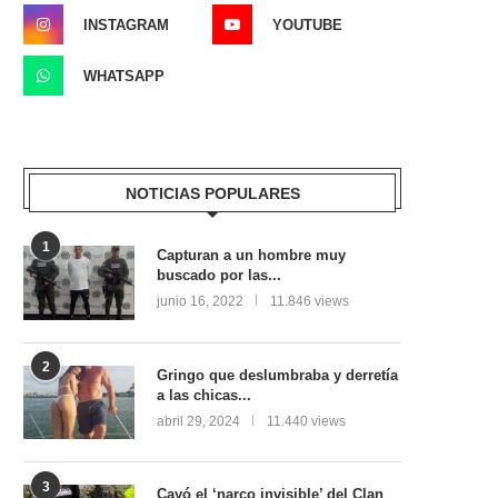
INSTAGRAM
YOUTUBE
WHATSAPP
NOTICIAS POPULARES
1
Capturan a un hombre muy
buscado por las...
junio 16, 2022
11.846 views
2
Gringo que deslumbraba y derretía
a las chicas...
abril 29, 2024
11.440 views
3
Cayó el ‘narco invisible’ del Clan