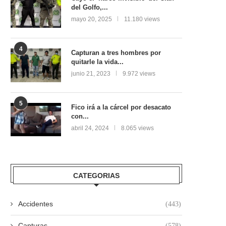
del Golfo,...
mayo 20, 2025
11.180 views
4
Capturan a tres hombres por
quitarle la vida...
junio 21, 2023
9.972 views
5
Fico irá a la cárcel por desacato
con...
abril 24, 2024
8.065 views
CATEGORIAS
Accidentes
(443)
Capturas
(578)