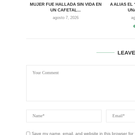
 DE ‘LOS
MUJER FUE HALLADA SIN VIDA EN
A ALIAS EL
S...
UN CAFETAL...
UN
6
agosto 7, 2026
ag
LEAV
Save my name, email, and website in this browser for