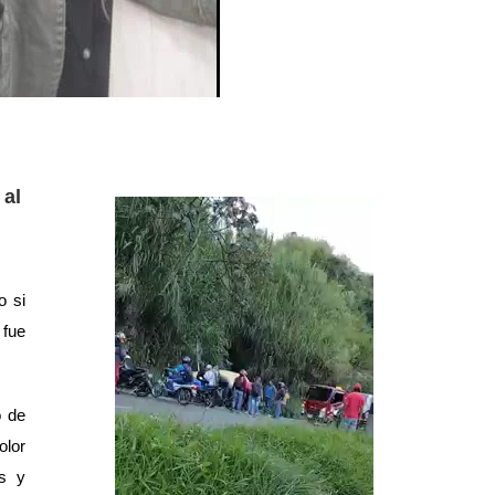
 al
o si
fue
o de
olor
as y