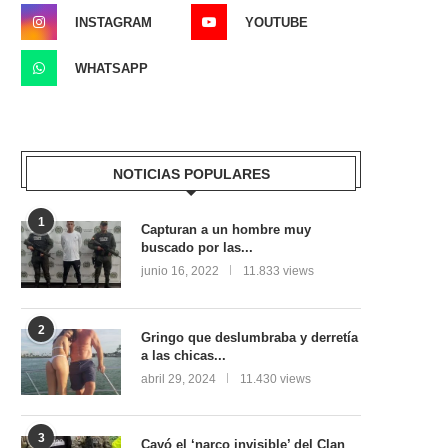
INSTAGRAM
YOUTUBE
WHATSAPP
NOTICIAS POPULARES
1
Capturan a un hombre muy
buscado por las...
junio 16, 2022
11.833 views
2
Gringo que deslumbraba y derretía
a las chicas...
abril 29, 2024
11.430 views
3
Cayó el ‘narco invisible’ del Clan