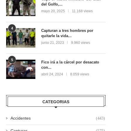
del Golfo,...
mayo 20, 2025
11.168 views
4
Capturan a tres hombres por
quitarle la vida...
junio 21, 2023
9.960 views
5
Fico irá a la cárcel por desacato
con...
abril 24, 2024
8.059 views
CATEGORIAS
Accidentes
(443)
Capturas
(575)