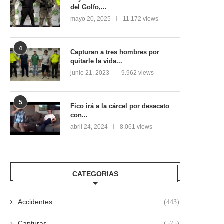
del Golfo,...
mayo 20, 2025
11.172 views
4
Capturan a tres hombres por
quitarle la vida...
junio 21, 2023
9.962 views
5
Fico irá a la cárcel por desacato
con...
abril 24, 2024
8.061 views
CATEGORIAS
Accidentes
(443)
Capturas
(575)