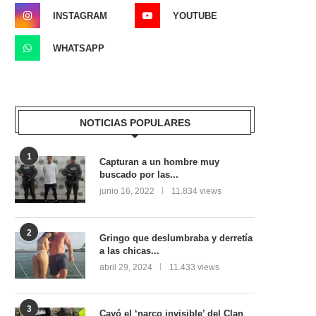
INSTAGRAM
YOUTUBE
WHATSAPP
NOTICIAS POPULARES
1
Capturan a un hombre muy
buscado por las...
junio 16, 2022
11.834 views
2
Gringo que deslumbraba y derretía
a las chicas...
abril 29, 2024
11.433 views
3
Cayó el ‘narco invisible’ del Clan