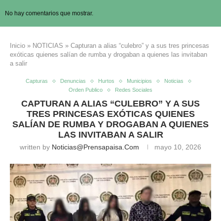
No hay comentarios que mostrar.
Inicio
»
NOTICIAS
»
Capturan a alias “culebro” y a sus tres princesas
exóticas quienes salían de rumba y drogaban a quienes las invitaban
a salir
Capturas
Denuncias
Hurtos
Municipios
Noticias
Orden Publico
Redes Sociales
CAPTURAN A ALIAS “CULEBRO” Y A SUS
TRES PRINCESAS EXÓTICAS QUIENES
SALÍAN DE RUMBA Y DROGABAN A QUIENES
LAS INVITABAN A SALIR
written by
Noticias@prensapaisa.com
mayo 10, 2026