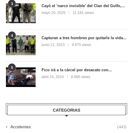
3
Cayó el ‘narco invisible’ del Clan del Golfo,...
mayo 20, 2025
11.181 views
4
Capturan a tres hombres por quitarle la vida...
junio 21, 2023
9.975 views
5
Fico irá a la cárcel por desacato con...
abril 24, 2024
8.066 views
CATEGORIAS
Accidentes
(443)