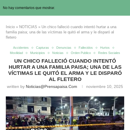
No hay comentarios que mostrar.
Inicio
»
NOTICIAS
»
Un chico falleció cuando intentó hurtar a una
familia paisa; una de las víctimas le quitó el arma y le disparó al
fletero
Accidentes
Capturas
Denuncias
Fallecidos
Hurtos
Movilidad
Municipios
Noticias
Orden Publico
Redes Sociales
UN CHICO FALLECIÓ CUANDO INTENTÓ
HURTAR A UNA FAMILIA PAISA; UNA DE LAS
VÍCTIMAS LE QUITÓ EL ARMA Y LE DISPARÓ
AL FLETERO
written by
Noticias@prensapaisa.com
noviembre 10, 2025