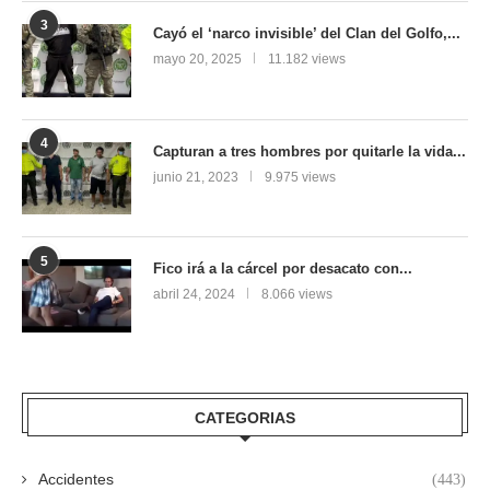
3
Cayó el ‘narco invisible’ del Clan del Golfo,...
mayo 20, 2025
11.182 views
4
Capturan a tres hombres por quitarle la vida...
junio 21, 2023
9.975 views
5
Fico irá a la cárcel por desacato con...
abril 24, 2024
8.066 views
CATEGORIAS
Accidentes
(443)