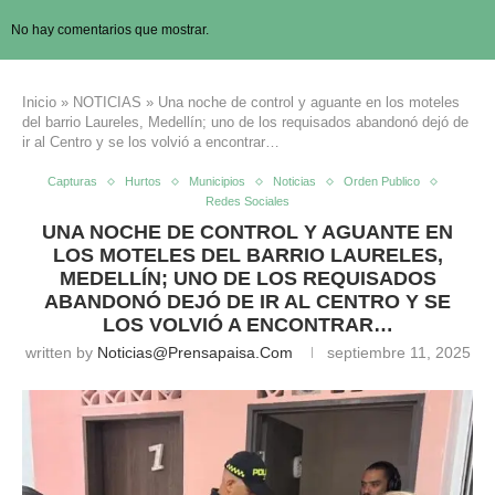
No hay comentarios que mostrar.
Inicio
»
NOTICIAS
»
Una noche de control y aguante en los moteles
del barrio Laureles, Medellín; uno de los requisados abandonó dejó de
ir al Centro y se los volvió a encontrar…
Capturas
Hurtos
Municipios
Noticias
Orden Publico
Redes Sociales
UNA NOCHE DE CONTROL Y AGUANTE EN
LOS MOTELES DEL BARRIO LAURELES,
MEDELLÍN; UNO DE LOS REQUISADOS
ABANDONÓ DEJÓ DE IR AL CENTRO Y SE
LOS VOLVIÓ A ENCONTRAR…
written by
Noticias@prensapaisa.com
septiembre 11, 2025