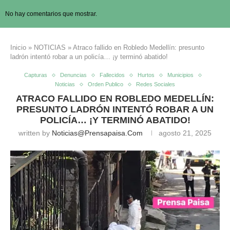
No hay comentarios que mostrar.
Inicio
»
NOTICIAS
»
Atraco fallido en Robledo Medellín: presunto
ladrón intentó robar a un policía… ¡y terminó abatido!
Capturas
Denuncias
Fallecidos
Hurtos
Municipios
Noticias
Orden Publico
Redes Sociales
ATRACO FALLIDO EN ROBLEDO MEDELLÍN:
PRESUNTO LADRÓN INTENTÓ ROBAR A UN
POLICÍA… ¡Y TERMINÓ ABATIDO!
written by
Noticias@prensapaisa.com
agosto 21, 2025