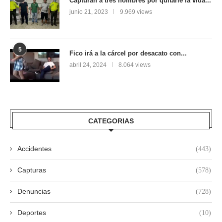
Capturan a tres hombres por quitarle la vida...
junio 21, 2023
9.969 views
5
Fico irá a la cárcel por desacato con...
abril 24, 2024
8.064 views
CATEGORIAS
Accidentes
(443)
Capturas
(578)
Denuncias
(728)
Deportes
(10)