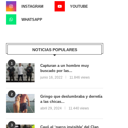
INSTAGRAM
YOUTUBE
WHATSAPP
NOTICIAS POPULARES
1
Capturan a un hombre muy
buscado por las...
junio 16, 2022
11.846 views
2
Gringo que deslumbraba y derretía
a las chicas...
abril 29, 2024
11.440 views
3
Cayó el ‘narco invisible’ del Clan