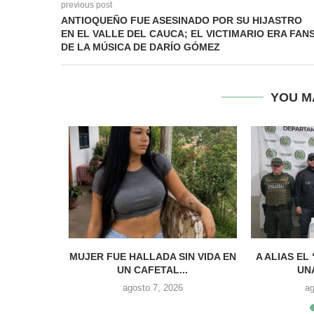
previous post
ANTIOQUEÑO FUE ASESINADO POR SU HIJASTRO
EN EL VALLE DEL CAUCA; EL VICTIMARIO ERA FAN
DE LA MÚSICA DE DARÍO GÓMEZ
YOU M
 DE ‘LOS
MUJER FUE HALLADA SIN VIDA EN
A ALIAS EL
S...
UN CAFETAL...
UN
6
agosto 7, 2026
ag