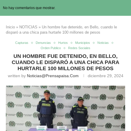
No hay comentarios que mostrar.
Inicio
»
NOTICIAS
»
Un hombre fue detenido, en Bello, cuando le
disparó a una chica para hurtarle 100 millones de pesos
Capturas
Denuncias
Hurtos
Municipios
Noticias
Orden Publico
Redes Sociales
UN HOMBRE FUE DETENIDO, EN BELLO,
CUANDO LE DISPARÓ A UNA CHICA PARA
HURTARLE 100 MILLONES DE PESOS
written by
Noticias@prensapaisa.com
diciembre 29, 2024