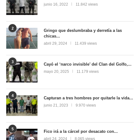
junio 16, 2022
11.842 views
2
Gringo que deslumbraba y derretía a las
chicas...
abril 29, 2024
11.439 views
3
Cayó el ‘narco invisible’ del Clan del Golfo,...
mayo 20, 2025
11.179 views
4
Capturan a tres hombres por quitarle la vida...
junio 21, 2023
9.970 views
5
Fico irá a la cárcel por desacato con...
abril 24, 2024
8.065 views