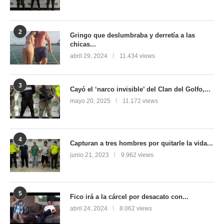
2
Gringo que deslumbraba y derretía a las
chicas...
abril 29, 2024
11.434 views
3
Cayó el ‘narco invisible’ del Clan del Golfo,...
mayo 20, 2025
11.172 views
4
Capturan a tres hombres por quitarle la vida...
junio 21, 2023
9.962 views
5
Fico irá a la cárcel por desacato con...
abril 24, 2024
8.062 views