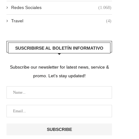
Redes Sociales
(1.068)
Travel
(4)
SUSCRIBIRSE AL BOLETÍN INFORMATIVO
Subscribe our newsletter for latest news, service &
promo. Let's stay updated!
MOTOCICLISTA FUE DETENIDO
CÁMARAS DEL 123 DETECT
TRAS AGREDIR A UN AGENTE...
MOVIMIENTOS SOSPECHOSO
POLICÍA...
julio 26, 2026
julio 26, 2026