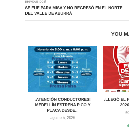
previous post
SE FUE PARA MISA Y NO REGRESÓ EN EL NORTE
DEL VALLE DE ABURRÁ
YOU M
TÓ HERIDO
¡ATENCIÓN CONDUCTORES!
¡LLEGÓ EL 
N EL
MEDELLÍN ESTRENA PICO Y
2026
.
PLACA DESDE...
ag
agosto 5, 2026