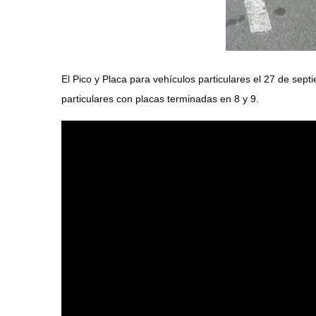
El Pico y Placa para vehículos particulares el 27 de sept
particulares con placas terminadas en 8 y 9.