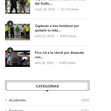
del Golfo,...
mayo 20, 2025
11.173 views
4
Capturan a tres hombres por
quitarle la vida...
junio 21, 2023
9.963 views
5
Fico irá a la cárcel por desacato
con...
abril 24, 2024
8.063 views
CATEGORIAS
Accidentes
(443)
Capturas
(575)