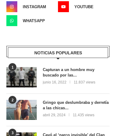
INSTAGRAM
YOUTUBE
WHATSAPP
NOTICIAS POPULARES
1
Capturan a un hombre muy
buscado por las...
junio 16, 2022
11.837 views
2
Gringo que deslumbraba y derretía
a las chicas...
abril 29, 2024
11.435 views
3
Cayó el ‘narco invisible’ del Clan