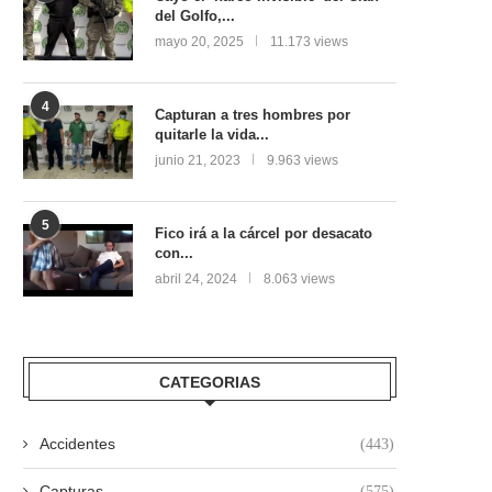
del Golfo,...
mayo 20, 2025
11.173 views
4
Capturan a tres hombres por
quitarle la vida...
junio 21, 2023
9.963 views
5
Fico irá a la cárcel por desacato
con...
abril 24, 2024
8.063 views
CATEGORIAS
Accidentes
(443)
Capturas
(575)