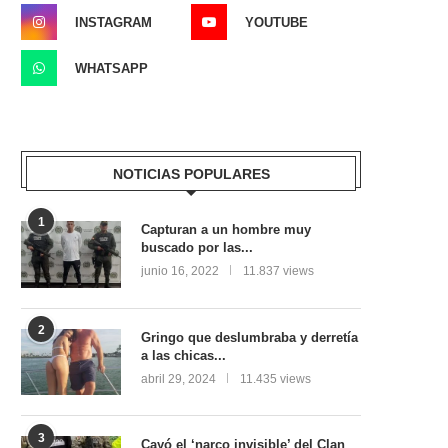
INSTAGRAM
YOUTUBE
WHATSAPP
NOTICIAS POPULARES
1
Capturan a un hombre muy
buscado por las...
junio 16, 2022
11.837 views
2
Gringo que deslumbraba y derretía
a las chicas...
abril 29, 2024
11.435 views
3
Cayó el ‘narco invisible’ del Clan