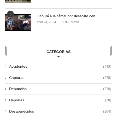
5
Fico irá a la cárcel por desacato con...
abril 24, 2024
8.065 views
CATEGORIAS
Accidentes
(443)
Capturas
(578)
Denuncias
(728)
Deportes
(10)
Desaparecidos
(284)