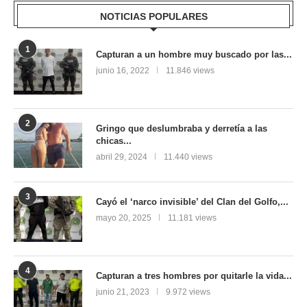
NOTICIAS POPULARES
1
Capturan a un hombre muy buscado por las...
junio 16, 2022
11.846 views
2
Gringo que deslumbraba y derretía a las
chicas...
abril 29, 2024
11.440 views
3
Cayó el ‘narco invisible’ del Clan del Golfo,...
mayo 20, 2025
11.181 views
4
Capturan a tres hombres por quitarle la vida...
junio 21, 2023
9.972 views