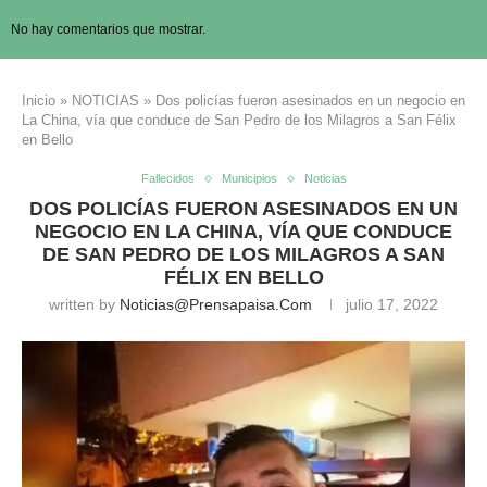
No hay comentarios que mostrar.
Inicio
»
NOTICIAS
»
Dos policías fueron asesinados en un negocio en
La China, vía que conduce de San Pedro de los Milagros a San Félix
en Bello
Fallecidos
Municipios
Noticias
DOS POLICÍAS FUERON ASESINADOS EN UN
NEGOCIO EN LA CHINA, VÍA QUE CONDUCE
DE SAN PEDRO DE LOS MILAGROS A SAN
FÉLIX EN BELLO
written by
Noticias@prensapaisa.com
julio 17, 2022