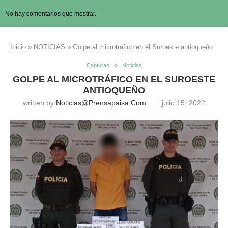
No hay comentarios que mostrar.
Inicio
»
NOTICIAS
»
Golpe al microtráfico en el Suroeste antioqueño
Capturas
Noticias
GOLPE AL MICROTRÁFICO EN EL SUROESTE
ANTIOQUEÑO
written by
Noticias@prensapaisa.com
julio 15, 2022