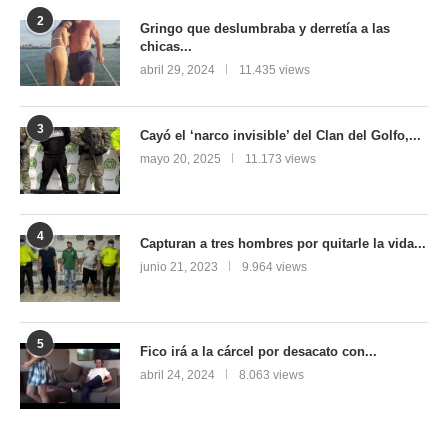
2
Gringo que deslumbraba y derretía a las
chicas...
abril 29, 2024
11.435 views
3
Cayó el ‘narco invisible’ del Clan del Golfo,...
mayo 20, 2025
11.173 views
4
Capturan a tres hombres por quitarle la vida...
junio 21, 2023
9.964 views
5
Fico irá a la cárcel por desacato con...
abril 24, 2024
8.063 views