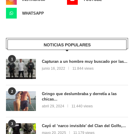
WHATSAPP
NOTICIAS POPULARES
1
Capturan a un hombre muy buscado por las...
junio 16, 2022
11.844 views
2
Gringo que deslumbraba y derretía a las
chicas...
abril 29, 2024
11.440 views
3
Cayó el ‘narco invisible’ del Clan del Golfo,...
mayo 20, 2025
11.179 views