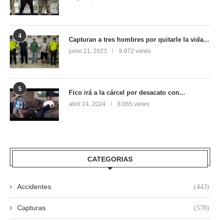
4
Capturan a tres hombres por quitarle la vida...
junio 21, 2023
9.972 views
5
Fico irá a la cárcel por desacato con...
abril 24, 2024
8.065 views
CATEGORIAS
Accidentes
(443)
Capturas
(578)