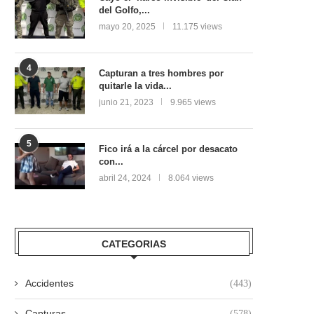
del Golfo,...
mayo 20, 2025
11.175 views
4
Capturan a tres hombres por
quitarle la vida...
junio 21, 2023
9.965 views
5
Fico irá a la cárcel por desacato
con...
abril 24, 2024
8.064 views
CATEGORIAS
Accidentes
(443)
Capturas
(578)