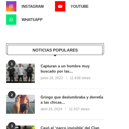
INSTAGRAM
YOUTUBE
WHATSAPP
NOTICIAS POPULARES
1
Capturan a un hombre muy
buscado por las...
junio 16, 2022
11.838 views
2
Gringo que deslumbraba y derretía
a las chicas...
abril 29, 2024
11.437 views
3
Cayó el ‘narco invisible’ del Clan