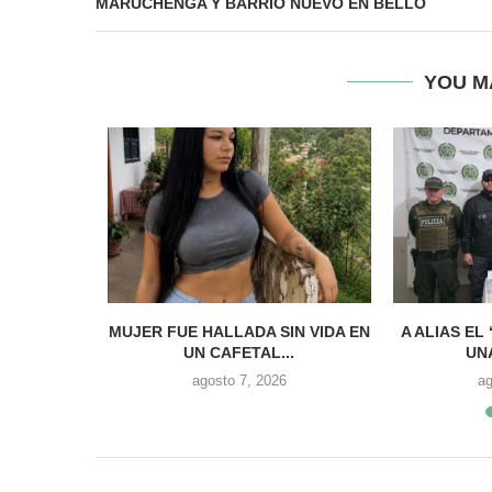
MARUCHENGA Y BARRIO NUEVO EN BELLO
YOU M
 DE ‘LOS
MUJER FUE HALLADA SIN VIDA EN
A ALIAS EL
S...
UN CAFETAL...
UN
6
agosto 7, 2026
ag