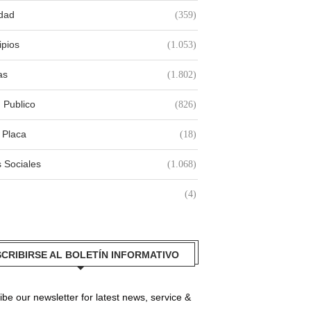
idad
(359)
ipios
(1.053)
as
(1.802)
 Publico
(826)
 Placa
(18)
 Sociales
(1.068)
(4)
CRIBIRSE AL BOLETÍN INFORMATIVO
be our newsletter for latest news, service &