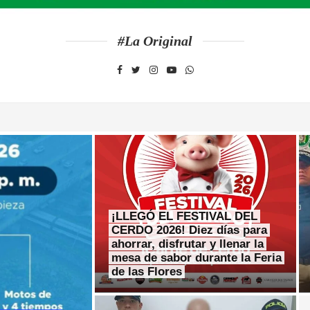
#La Original
¡LLEGÓ EL FESTIVAL DEL
CERDO 2026! Diez días para
ahorrar, disfrutar y llenar la
mesa de sabor durante la Feria
de las Flores