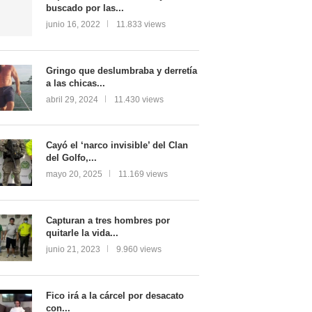
buscado por las...
junio 16, 2022
11.833 views
Gringo que deslumbraba y derretía
a las chicas...
abril 29, 2024
11.430 views
Cayó el ‘narco invisible’ del Clan
del Golfo,...
mayo 20, 2025
11.169 views
Capturan a tres hombres por
quitarle la vida...
junio 21, 2023
9.960 views
Fico irá a la cárcel por desacato
con...