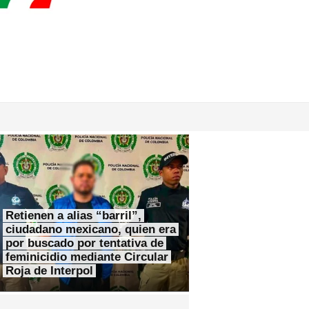
Retienen a alias “barril”,
ciudadano mexicano, quien era
por buscado por tentativa de
feminicidio mediante Circular
Roja de Interpol