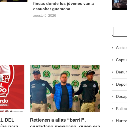
fincas donde los jóvenes van a
escuchar guaracha
agosto 5, 2026
Accid
Captu
Denun
Depor
Desap
Fallec
AL DEL
Retienen a alias “barril”,
Hurto
ías para
ciudadano mexicano, quien era