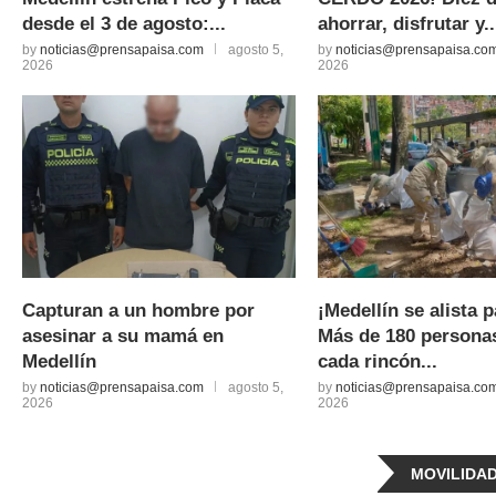
desde el 3 de agosto:...
ahorrar, disfrutar y..
by
noticias@prensapaisa.com
agosto 5,
by
noticias@prensapaisa.co
2026
2026
Capturan a un hombre por
¡Medellín se alista p
asesinar a su mamá en
Más de 180 persona
Medellín
cada rincón...
by
noticias@prensapaisa.com
agosto 5,
by
noticias@prensapaisa.co
2026
2026
MOVILIDA