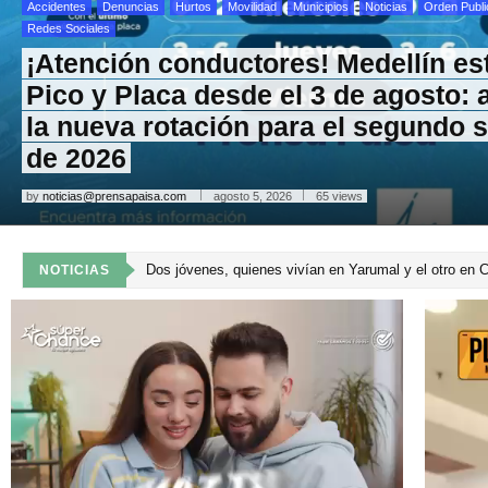
Accidentes
Denuncias
Hurtos
Movilidad
Municipios
Noticias
Orden Publi
Redes Sociales
¡Atención conductores! Medellín es
Pico y Placa desde el 3 de agosto: 
la nueva rotación para el segundo 
de 2026
by
noticias@prensapaisa.com
agosto 5, 2026
65 views
Profesor desaparecido fue hallado sin vida en el Urab
NOTICIAS