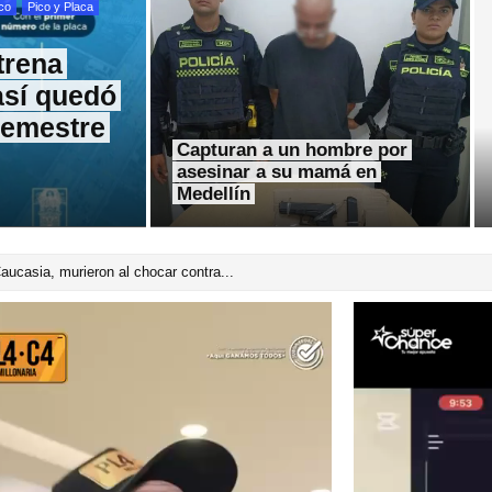
co
Pico y Placa
trena
así quedó
semestre
Capturan a un hombre por
asesinar a su mamá en
Medellín
á antioqueño