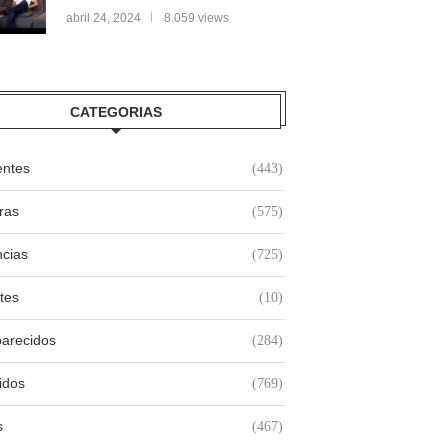
abril 24, 2024
8.059 views
CATEGORIAS
entes
(443)
ras
(575)
cias
(725)
tes
(10)
arecidos
(284)
idos
(769)
s
(467)