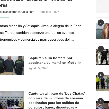
ores
oticias@prensapaisa.com
agosto 5, 2026
2
ntras Medellín y Antioquia viven la alegría de la Feria
las Flores, también comenzó uno de los eventos
tronómicos y comerciales más esperados del …
3
Capturan a un hombre por
asesinar a su mamá en Medellín
agosto 5, 2026
4
Capturan al jíbaro de ‘Los Chatas’
con más de mil dosis de cocaína
5
destinadas para las salidas de
colegios, bares, discotecas y