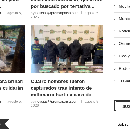
.
por buscado por tentativa...
Movil
m
agosto 5,
by
noticias@prensapaisa.com
agosto 5,
2026
Munic
Notici
Orden
Pico y
Redes
ara brillar!
Cuatro hombres fueron
Travel
s cuidarán
capturados tras intento de
millonario hurto a casa de...
m
agosto 5,
by
noticias@prensapaisa.com
agosto 5,
2026
SUS
D
Subscri