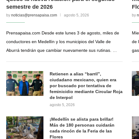
semestre de 2026
Fl
by
noticias@prensapaisa.com
agosto 5, 2026
by
n
Prensapaisa.com Desde este lunes 3 de agosto, miles de
Mie
conductores en Medellín y los municipios del Valle de
de 
Aburrá tendrán que cambiar nuevamente sus rutinas. …
gas
Retienen a alias “barril”,
ciudadano mexicano, quien era
por buscado por tentativa de
feminicidio mediante Circular Roja
de Interpol
agosto 5, 2026
¡Medellín se alista para brillar!
Más de 180 personas cuidarán
cada rincón de la Feria de las
Flores