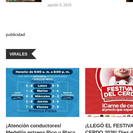
agosto 5, 2026
publicidad
VIRALES
¡Atención conductores!
¡LLEGÓ EL FESTIV
Medellín estrena Pico y Placa
CERDO 2026! Diez d