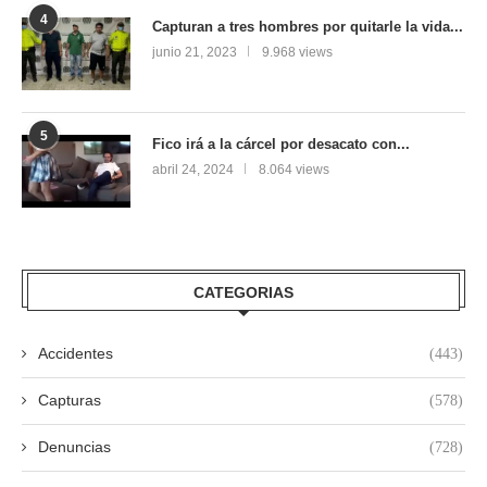
4
Capturan a tres hombres por quitarle la vida...
junio 21, 2023
9.968 views
5
Fico irá a la cárcel por desacato con...
abril 24, 2024
8.064 views
CATEGORIAS
Accidentes
(443)
Capturas
(578)
Denuncias
(728)