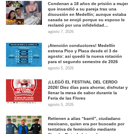
Condenan a 18 años de prisión a mujer
que incendió a su pareja tras una
discusión en Medellín; aunque estaba
casada se enojó porque su esposo le
reclamó por una infidelidad…
agosto 7, 2026
¡Atención conductores! Medellín
estrena Pico y Placa desde el 3 de
agosto: así quedó la nueva rotación
para el segundo semestre de 2026
agosto 5, 2026
¡LLEGÓ EL FESTIVAL DEL CERDO
2026! Diez días para ahorrar, disfrutar y
llenar la mesa de sabor durante la
Feria de las Flores
agosto 5, 2026
Retienen a alias “barril”, ciudadano
mexicano, quien era por buscado por
tentativa de feminicidio mediante