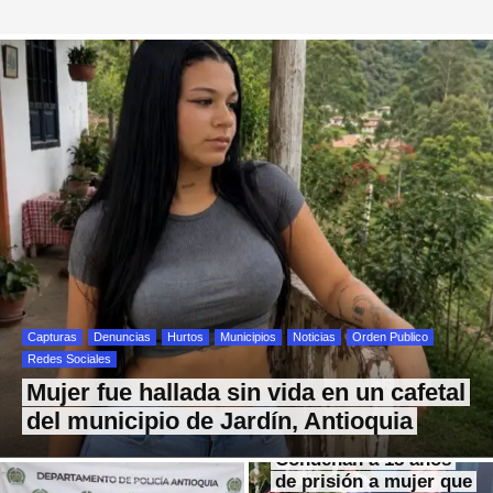
Capturas
Denuncias
Hurtos
Municipios
Noticias
Orden Publico
Redes Sociales
Mujer fue hallada sin vida en un cafetal
del municipio de Jardín, Antioquia
Condenan a 18 años
de prisión a mujer que