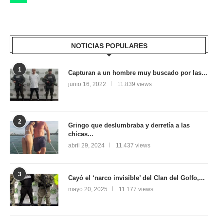
NOTICIAS POPULARES
1
Capturan a un hombre muy buscado por las...
junio 16, 2022
11.839 views
2
Gringo que deslumbraba y derretía a las
chicas...
abril 29, 2024
11.437 views
3
Cayó el ‘narco invisible’ del Clan del Golfo,...
mayo 20, 2025
11.177 views