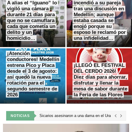
A alias el “Iguano” lo
incendió a su pareja
vigiló una cámara
tras una discusión en
durante 21 días para
Medellín; aunque
que no se camuflara
estaba casada se
cada que cometía un
enojó porque su
delito y un
esposo le reclamó por
homicidio…
una infidelidad…
¡Atención
conductores! Medellín
estrena Pico y Placa
¡LLEGÓ EL FESTIVAL
desde el 3 de agosto:
DEL CERDO 2026!
así quedó la nueva
Diez días para ahorrar,
rotación para el
disfrutar y llenar la
segundo semestre de
mesa de sabor durante
2026
la Feria de las Flores
Sicarios asesinaron a una dama en el Urabá antioque
NOTICIAS
Un muerto y 16 heridos dejó un impresionante acciden